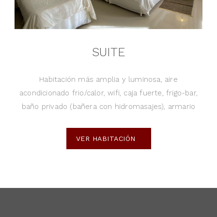
SUITE
Habitación más amplia y luminosa, aire
acondicionado frio/calor, wifi, caja fuerte, frigo-bar,
baño privado (bañera con hidromasajes), armario
VER HABITACIÓN